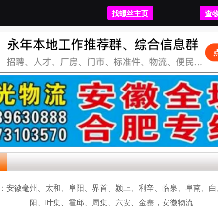
找螺丝主页
找螺丝主页
找
查
：
安徽毫州、太和、阜阳、界首、颍上、利辛、临泉、阜南、白
阳、叶集、霍邱、周集、六安、金寨，安徽物流