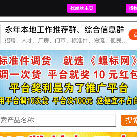
找螺丝主页
找