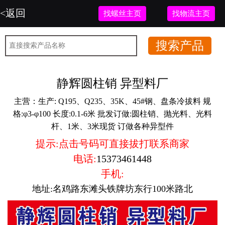
<返回
找螺丝主页
找物流主页
静辉圆柱销 异型料厂
主营：
生产: Q195、Q235、35K、45#钢、盘条冷拔料 规
格:φ3-φ100 长度:0.1-6米 批发订做:圆柱销、抛光料、光料
杆、1米、3米现货 订做各种异型件
提示:点击号码可直接拔打联系商家
电话:
15373461448
手机:
地址:名鸡路东滩头铁牌坊东行100米路北