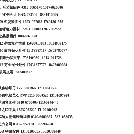
19 锦初公司
17717168222
23 烁艺紧固件
0310-6865178
15176026686
24 守创会计
16632078555
18831016996
009 凯贸紧固件
17831977666
17631361555
 柏轩电力器材
15303107000
15027902555
 致昊紧固件
18849061678
012 润德宝润滑油
15028013183
18634939175
010 赫特光伏配件
15188887117
15373786677
- 邯隆光伏支架
17531005801
19131011723
013 万业光伏配件
17631677772
18403000888
 崇震抗震
18134006777
 莱森铆螺母
17713043999
17713043666
2 至强电脑萤石监控
0310-6660526
13131097928
 湛固紧固件
0310-6700009
15100344449
 鹰之印工具
17532522225
15100460043
5 奕硕方垫斜铁预埋板
0310-6600885
15631056635
 超力公司
0310-6952188
15232047707
 工矿铁路配件
13733206555
15630382448