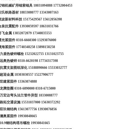
3 宏锦机械矿用锚索锚具
18031094888
17732004453
 安氏铁路器材
18833080777
13343007163
 铭波新材料科技
15175429567
15612056398
 金泉抗震配件
13930059597
18631031766
 丹飞金属
13832072079
17340835553
 曙光紧固件
0310-6660300
13293076000
 晟海紧固件
17740348258
13898158258
0 力盾热镀锌螺栓
15232022755
13131023755
1 远奥热镀锌
0310-6620198
17734317598
2 抗震支架图纸深化
15188890666
15533032777
3 超迎金属
18303030557
15227906777
4 世建紧固件
13363074888
5 龙腾垫圈
0310-6890000
0310-6715000
16 万宏达弯头法兰管件异型
18330088777
7 路拓交通设施
15531037000
15630372292
8 双玖钢结构
15613077756
13930076856
9 澜奥紧固件
19930848665
9 10.9钢结构塔吊螺栓
19930841665