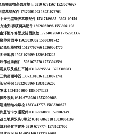
8 飞昌梯形扣高强度螺母
0310-6731567
15230076927
 桐盛幕墙配件
17370901005
18031072763
10 中天元盛硅胶幕墙配件
15317189835
13603109154
1 力迪安/赛硕爬架配件
15028055096
15533061198
12 鑫泽恒车修壁虎锚固胀栓
17734012660
17752983337
3 聚帅紧固件
15028039362
15630381742
4 亿森铝模辅材
15127707766
15369064776
5 固未地脚
15081076999
18203105222
6 辰伟起重配件
15031078778
17733043591
7 涌泉双头丝杠平键
0310-6895584
13703306983
8 三豹吊顶神器
13373101636
15230071741
9 长安劳保
18832075866
15831056266
0 皓沐
15343101000
18830073222
1 恒欧索具
0310-6736086
15532096668
2 迈通钢结构螺栓
15833412775
15833300677
3 膨胀管卡水暖配件
0310-6660880
15930021491
4 茂全地脚双头U型丝
0310-6867318
15830034199
5 凯利多化学锚栓
0310-6777774
15731027000
6 河北正发
0310-6958169
13722386661