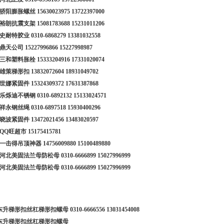
7 骄阳膨胀螺丝
15630023975
13722397000
8 裕朗抗震支架
15081783688
15231011206
9 史耐特胶业
0310-6868279
13381032558
0 鼎天公司
15227996866
15227998987
1 三和塑料胀栓
15333204916
17331020074
2 雄策梯形扣
13832072604
18931049702
3 世娜紧固件
15324309372
17631387868
4 乐烁迪不锈钢
0310-6892132
15133024571
5 祥永钢丝绳
0310-6897518
15930400296
6 晓波紧固件
13472021456
13483020597
7 QQ旺超市
15175415781
8 一击得吊顶神器
14756009880
15100489880
39 河北美固法兰母防松母
0310-6666899
15027996999
40 河北美固法兰母防松母
0310-6666899
15027996999
1 东升梯形扣丝杠梯形扣螺母
0310-6666556
13031454008
2 东升梯形扣丝杠梯形扣螺母