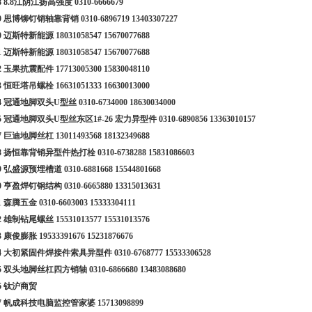
18 8.8江阴江扬高强度
0310-6666679
19 思博铆钉销轴靠背销
0310-6896719
13403307227
20 迈斯特新能源
18031058547
15670077688
21 迈斯特新能源
18031058547
15670077688
22 玉果抗震配件
17713005300
15830048110
23 恒旺塔吊螺栓
16631051333
16630013000
24 冠通地脚双头U型丝
0310-6734000
18630034000
25 冠通地脚双头U型丝
东区1#-26 宏力异型件
0310-6890856
13363010157
27 巨迪地脚丝杠
13011493568
18132349688
28 扬恒靠背销异型件热打栓
0310-6738288
15831086603
29 弘盛源预埋槽道
0310-6881668
15544801668
30 亨盈焊钉钢结构
0310-6665880
13315013631
31 森腾五金
0310-6603003
15333304111
32 雄制钻尾螺丝
15531013577
15531013576
33 康俊膨胀
19533391676
15231876676
-34 大初紧固件焊接件索具异型件
0310-6768777
15533306528
35 双头地脚丝杠四方销轴
0310-6866680
13483088680
36 钛沪商贸
37 帆成科技电脑监控管家婆
15713098899