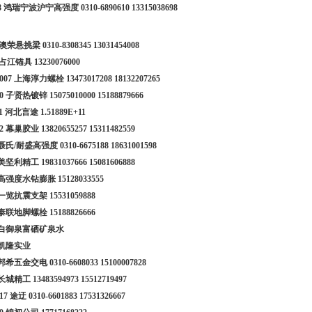
38 鸿瑞宁波沪宁高强度
0310-6890610
13315038698
# 澳荣悬挑梁
0310-8308345
13031454008
 占江锚具
13230076000
-007 上海淳力螺栓
13473017208
18132207265
10 子贤热镀锌
15075010000
15188879666
11 河北言途
1.51889E+11
12 幕巢胶业
13820655257
15311482559
 聂氏/耐盛高强度
0310-6675188
18631001598
 美坚利精工
19831037666
15081606888
- 高强度水钻膨胀
15128033555
- 一览抗震支架
15531059888
- 泰联地脚螺栓
15188826666
- 白御泉富硒矿泉水
 凯隆实业
- 邦希五金交电
0310-6608033
15100007828
 长城精工
13483594973
15512719497
17 途迂
0310-6601883
17531326667