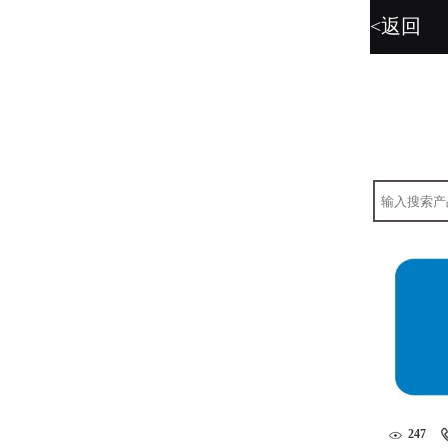
<返回
暂无图片。
247