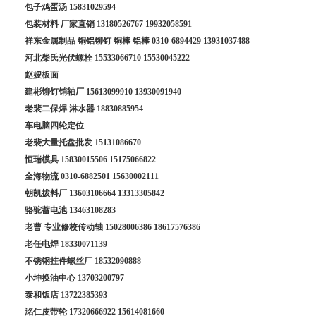
包子鸡蛋汤
15831029594
包装材料 厂家直销
13180526767
19932058591
祥东金属制品 铜铝铆钉 铜棒 铝棒
0310-6894429
13931037488
河北柴氏光伏螺栓
15533066710
15530045222
赵嫂板面
建彬铆钉销轴厂
15613099910
13930091940
老裴二保焊 淋水器
18830885954
车电脑四轮定位
老裴大量托盘批发
15131086670
恒瑞模具
15830015506
15175066822
全海物流
0310-6882501
15630002111
朝凯拔料厂
13603106664
13313305842
骆驼蓄电池
13463108283
老曹 专业修校传动轴
15028006386
18617576386
老任电焊
18330071139
不锈钢挂件螺丝厂
18532090888
小坤换油中心
13703200797
泰和饭店
13722385393
洺仁皮带轮
17320666922
15614081660