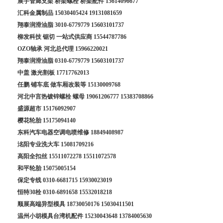
展宇管廊支架 桥架螺栓 桥架配件
15614096677
汇科金属制品
15030405424
19131081659
翔泰润滑油脂
3010-6779779
15603101737
柳发科技 锯切 一站式供应商
15544787786
OZO轴承 河北总代理
15966220021
翔泰润滑油脂
0310-6779779
15603101737
中盖 激光割板
17717762013
任鹏 铺车底 做车厢改装等
15130009768
河北中言热镀锌螺栓 螺母
19061206777
15383708866
盛源超市
15176092907
樱花轮胎
15175094140
东科汽车电器空调电喷维修
18849408987
洺阳专业洗大车
15081709216
高阳全扣丝
15511072278
15511072578
和平轮胎
15075005154
保定专线
0310-6681715
15930023019
恒特30栓
0310-6891658
15532018218
顺展高端异型模具
18730050176
15030411501
温州小胡模具台湾机配件
15230043648
13784005630