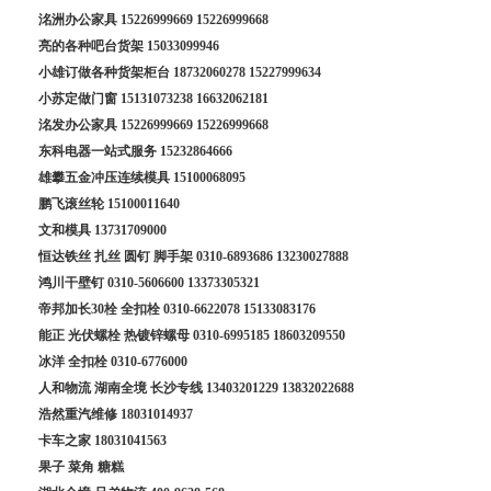
洺洲办公家具
15226999669
15226999668
亮的各种吧台货架
15033099946
小雄订做各种货架柜台
18732060278
15227999634
小苏定做门窗
15131073238
16632062181
洺发办公家具
15226999669
15226999668
东科电器一站式服务
15232864666
雄攀五金冲压连续模具
15100068095
鹏飞滚丝轮
15100011640
文和模具
13731709000
恒达铁丝 扎丝 圆钉 脚手架
0310-6893686
13230027888
鸿川干壁钉
0310-5606600
13373305321
帝邦加长30栓 全扣栓
0310-6622078
15133083176
能正 光伏螺栓 热镀锌螺母
0310-6995185
18603209550
冰洋 全扣栓
0310-6776000
人和物流 湖南全境 长沙专线
13403201229
13832022688
浩然重汽维修
18031014937
卡车之家
18031041563
果子 菜角 糖糕