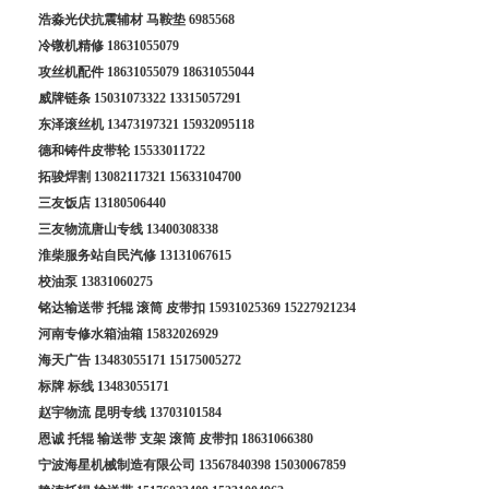
浩淼光伏抗震辅材 马鞍垫
6985568
冷镦机精修
18631055079
攻丝机配件
18631055079
18631055044
威牌链条
15031073322
13315057291
东泽滚丝机
13473197321
15932095118
德和铸件皮带轮
15533011722
拓骏焊割
13082117321
15633104700
三友饭店
13180506440
三友物流唐山专线
13400308338
淮柴服务站自民汽修
13131067615
校油泵
13831060275
铭达输送带 托辊 滚筒 皮带扣
15931025369
15227921234
河南专修水箱油箱
15832026929
海天广告
13483055171
15175005272
标牌 标线
13483055171
赵宇物流 昆明专线
13703101584
恩诚 托辊 输送带 支架 滚筒 皮带扣
18631066380
宁波海星机械制造有限公司
13567840398
15030067859