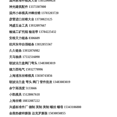
温州标准件模具大全
13832000628
神光建筑配件
13373307000
温州小林模具冲棒丝锥
13703203720
彦雷进口丝锥大全
13730023125
鸿盛五金工具
13932097667
榆涵工矿托辊 输送带
13784225432
安根天力链条
8306609
杭州东华自强链条
13832055567
久久链条
13932076982
天马轴承
17532516090
朝波法兰盘阀门弯头
13483083019
德力西电气
15932779996
上海浦东丝锥模具
15830743856
朝波法兰盘 弯头 阀门 管件批发
13483083019
余宁高强度
5133666
小凯模具
15128067618
上海丝锥
18832087222
兴盛标准件厂 德制 英制 美制 螺丝 螺母
15343106880
金燕热镀锌膨胀 达克罗膨胀
15030050855