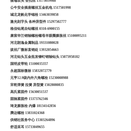
衡瑞双头 全扣丝
15175019988
公牛安全插座螺丝五金机电
1517501998
城北龙帆化学锚栓
13463039858
激光刻字头 各种异型件
15297502777
格佳钻尾自钻螺丝
0310-6900155
康宸华兰销轴螺栓螺母羊眼圈膨胀丝
15100095211
河北朗逸金属制品
19331080028
拔丝厂微标直销处
13932054663
河北钻头五金批发铆钉销轴钻头
15075958182
国明皮带轮
15100035357
永超国标微标
15832072779
元亨12.9级内外六角螺栓
15230008988
宋乾弹簧 拉簧 异型簧
15028080835
高氏紧固件
15630051537
固驰紧固件
15373762346
琦龙膨胀栓 内爆
18134142856
腾达螺栓
13831024368
供销社医务中心
15303264896
舒适采耳
15733049655