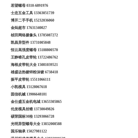
若望螺母
0310-6891976
士忠五金工具
13363051739
博开二手手机
15232036060
金灿超市
17631340027
桢田网络摄像头
13785087272
凯昌异型件
13731005848
恒云高强度螺母
15188800570
王静锥孔皮带轮
13722486762
海根皮带轮大全
15081039521
雄盛达热镀锌粉沫镀
6738418
振平皮带轮
15511066111
小凯模具
15128067618
固信机械
13906648181
金仕盛五金机电城
13653305865
伦发模具丝锥
13730049826
硕荣国标30栓
13293066728
光明异型螺母大全
13832008588
国乐轴承
15027981122