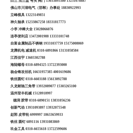
白兰 法兰盘 弯头 阀门
15033895380
15231078887
佛山市川湖电气（邯郸）办事处
18830922993
立峰模具
13223149851
神久轴承
15233867258
18331817773
小李 冲棒大全
15028066076
连亭便利店
13472001988
13333101748
自富金属制品不锈钢
19331037759
15175008069
龙腾机电 减速机
0310-6891866
13131058584
江西佳宇
13603302788
海陆螺母
0310-6894325
13722393000
杨会锋攻丝机
16631957385
4001619686
铁丝圆钉
0310-6603188
15613092788
久龙耐驰三角带
13932089077
15303265100
温州登丰机械
15128918997
德润 胶带
0310-6890151
13831056236
创新气动
13931093897
13932075548
赵郭 皮带轮
6999997
18633659933
铁丝 圆钉
6891116
13931083869
玖金工具
0310-6655618
13722599606