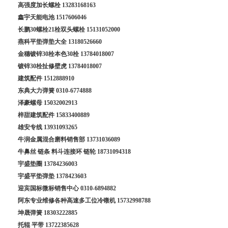
高强度加长螺栓
13283168163
鑫宇天能电池
1517606046
长鹏30螺栓21栓双头螺栓
15131052000
燕科平垫弹垫大全
13180526660
金穗镀锌30栓本色30栓
13784018007
镀锌30栓扯修壁虎
13784018007
建筑配件
1512888910
东典大力弹簧
0310-6774888
泽豪螺母
15032002913
梓甜建筑配件
15833400889
雄安专线
13931093265
牛润金属混合磨料销售部
13731036089
牛鼻丝 链条 料斗连接环 链轮
18731094318
宇盛垫圈
13784236003
宇盛平垫弹垫
1378423603
迎宾国标微标销售中心
0310-6894882
阿东专业维修各种高速多工位冷镦机
15732998788
坤晟弹簧
18303222885
托辊 平带
13722385628