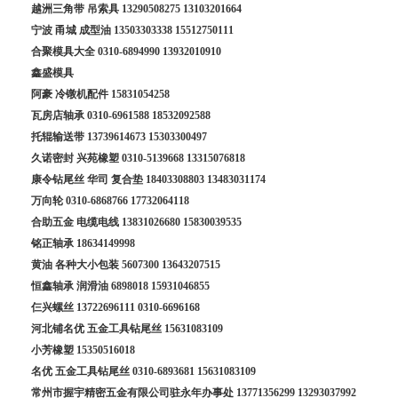
越洲三角带 吊索具
13290508275
13103201664
宁波 甬城 成型油
13503303338
15512750111
合聚模具大全
0310-6894990
13932010910
鑫盛模具
阿豪 冷镦机配件
15831054258
瓦房店轴承
0310-6961588
18532092588
托辊输送带
13739614673
15303300497
久诺密封 兴苑橡塑
0310-5139668
13315076818
康令钻尾丝 华司 复合垫
18403308803
13483031174
万向轮
0310-6868766
17732064118
合助五金 电缆电线
13831026680
15830039535
铭正轴承
18634149998
黄油 各种大小包装
5607300
13643207515
恒鑫轴承 润滑油
6898018
15931046855
仨兴螺丝
13722696111
0310-6696168
河北铺名优 五金工具钻尾丝
15631083109
小芳橡塑
15350516018
名优 五金工具钻尾丝
0310-6893681
15631083109
常州市握宇精密五金有限公司驻永年办事处
13771356299
13293037992