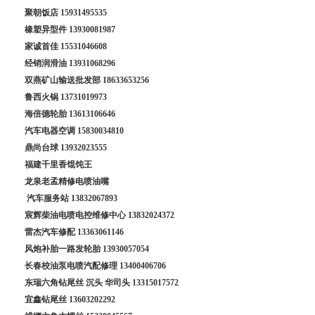
聚朝饭店
15931495535
橡塑异型件
13930081987
家诚首佳
15531046608
经销润滑油
13931068296
双燕矿山输送批发部
18633653256
鲁西火锅
13731019973
海倍德轮胎
13613106646
汽车电器空调
15830034810
鼎尚台球
13932023555
福建千里香馄饨王
龙泉老孟精修电喷油嘴
汽车服务站
13832067893
宸辉柴油电喷电控维修中心
13832024372
雷杰汽车修配
13363061146
风炮补胎一路发轮胎
13930057054
长春校油泵电喷汽配修理
13400406706
东瑞六角钻尾丝 沉头 华司头
13315017572
宜鑫钻尾丝
13603202292