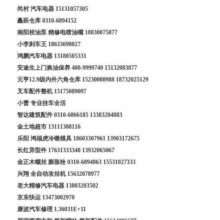
尚村 汽车电器
15131057305
矗跃仓库
0310-6894152
南阳校油泵 精修电喷油嘴
18830075877
小李刹车王
18633698027
鸿鹏汽车电器
13180505331
安途生上门换油保养
400-9999740
15132083877
元亨12.9级内外六角仓库
15230008988
18732025129
叉车配件整机
15175089097
小曹 专业挂车全活
智达建筑配件
0310-6866185
13383204883
金土地超市
13111388116
乐阳 鸿福虎冷镦模具
18603307961
13903172675
长红异型件
17631333348
13932065067
金正木螺丝 膨胀栓
0310-6894863
15531027333
兴翔 全自动攻丝机
15632078977
老大精修汽车电器
13803203502
京东快运
13473002970
康波汽车修理
1.36031E+11