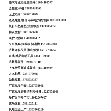
盛末专业定做异型件
18634103577
全扣丝 平键
13931028766
玉诚酒店
15630019899
焱焱螺栓 螺母 各种电力铁附件
18731033888
凯轩平垫弹垫 法兰螺丝
13730084555
朝双微标
13831068608
现货U型丝
13483086432
亨昌模具 搓丝板 切边模
15230062888
泸州老窖头曲 聚山烟酒
15512738757
东成 精品电动工具
13633109585
温州异型件
13930079110
上海唐乔高速成型油
18803103939
人本轴承
17331977988
劲标模具
13785738357
厂家批发手套
15227952968
厂家批发磨具切割片锤具
15227952968
爱芬异型件门市
13932067667
康乐微标
15831025111
帆顺五金土产
18303302269