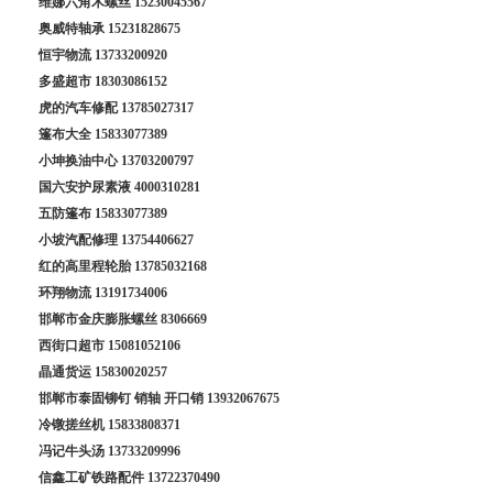
维娜六角木螺丝
15230045567
奥威特轴承
15231828675
恒宇物流
13733200920
多盛超市
18303086152
虎的汽车修配
13785027317
篷布大全
15833077389
小坤换油中心
13703200797
国六安护尿素液
4000310281
五防篷布
15833077389
小坡汽配修理
13754406627
红的高里程轮胎
13785032168
环翔物流
13191734006
邯郸市金庆膨胀螺丝
8306669
西街口超市
15081052106
晶通货运
15830020257
邯郸市泰固铆钉 销轴 开口销
13932067675
冷镦搓丝机
15833808371
冯记牛头汤
13733209996
信鑫工矿铁路配件
13722370490