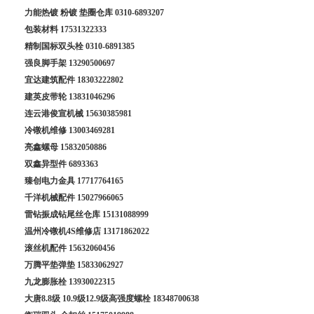
力能热镀 粉镀 垫圈仓库
0310-6893207
包装材料
17531322333
精制国标双头栓
0310-6891385
强良脚手架
13290500697
宜达建筑配件
18303222802
建英皮带轮
13831046296
连云港俊宣机械
15630385981
冷镦机维修
13003469281
亮鑫螺母
15832050886
双鑫异型件
6893363
臻创电力金具
17717764165
千洋机械配件
15027966065
雷钻振成钻尾丝仓库
15131088999
温州冷镦机4S维修店
13171862022
滚丝机配件
15632060456
万腾平垫弹垫
15833062927
九龙膨胀栓
13930022315
大唐8.8级 10.9级12.9级高强度螺栓
18348700638