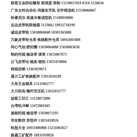
群星五金防松螺母 高强度 美制
13230017618
0310-5136656
广东太科自动化 伺服攻牙机 光学筛选机
15530066067
科睿尼尔 高速冷墩成型机
15188810006
志达皮带轮联轴器
5133662
18932718199
诚远皮带轮
15030084840
18303365008
万象皮带轮仓库 铁路配件仓库
18942601808
同心气动.密封圈
15830064880
15030063650
刚的托辊 输送带 滚筒
15833067073
云飞皮带论 链条 链轮
15831070866
程锐丝锥
13363029671
通川工矿铁路配件
15932039299
大朱五金模具
13131062777
大川机电 螺杆空压机
15632032777
波斯工巨汇
15128872000
台湾机冲棒
13472001045
速能托辊 输送带
15030072195
华友数控 异型件
13831018926
轮胎大全
18931086908
13231002627
路崴工矿配件
18831910826