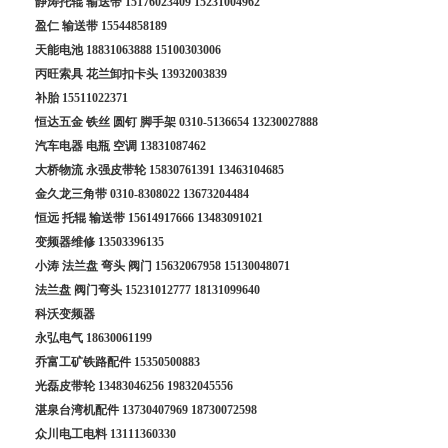
静涛托辊 输送带
15176023409
15231004962
盈仁 输送带
15544858189
天能电池
18831063888
15100303006
丙旺索具 花兰卸扣卡头
13932003839
补胎
15511022371
恒达五金 铁丝 圆钉 脚手架
0310-5136654
13230027888
汽车电器 电瓶 空调
13831087462
大桥物流 永强皮带轮
15830761391
13463104685
金久龙三角带
0310-8308022
13673204484
恒远 托辊 输送带
15614917666
13483091021
变频器维修
13503396135
小涛 法兰盘 弯头 阀门
15632067958
15130048071
法兰盘 阀门弯头
15231012777
18131099640
科沃变频器
永弘电气
18630061199
乔富工矿铁路配件
15350500883
光磊皮带轮
13483046256
19832045556
湛泉台湾机配件
13730407969
18730072598
众川电工电料
13111360330