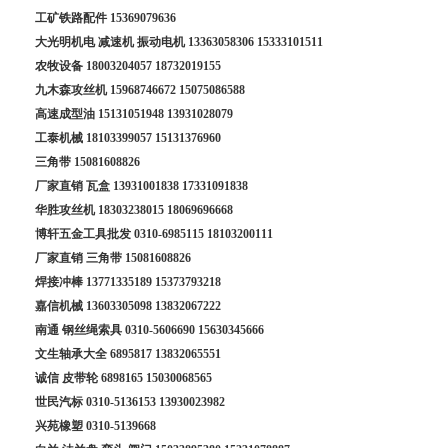
工矿铁路配件
15369079636
大光明机电 减速机 振动电机
13363058306
15333101511
农牧设备
18003204057
18732019155
九木森攻丝机
15968746672
15075086588
高速成型油
15131051948
13931028079
工泰机械
18103399057
15131376960
三角带
15081608826
厂家直销 瓦盒
13931001838
17331091838
华胜攻丝机
18303238015
18069696668
博轩五金工具批发
0310-6985115
18103200111
厂家直销 三角带
15081608826
焊接冲棒
13771335189
15373793218
嘉信机械
13603305098
13832067222
南通 钢丝绳索具
0310-5606690
15630345666
文生轴承大全
6895817
13832065551
诚信 皮带轮
6898165
15030068565
世民汽标
0310-5136153
13930023982
兴苑橡塑
0310-5139668