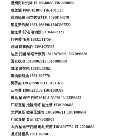
温州尚帅汽标
15100048688
15630008688
攻丝油
18603103848
15631001118
通源机械 倒立式拔料机
15200199979
车益安汽配
18831066398
13463087522
输送带 托辊 电动滚
0310-6893323
打包带 衡器
18932711756
鼎固 建筑配件
13931025567
达恩 托辊 输送带滚筒
15102678899
15075098630
盟友机电
15100002015
15188888580
凯瑞 皮带轮
15833203362
黄油润滑油
15831002778
脚手架
13932099836
13131011650
三角带
13803291139
15031909389
树昌 输送带 托辊
0310-5133979
13483590652
厂家直销 托辊滚筒 输送带
15303300485
龙辉液压 做液压油管
13832006211
13831080904
厂家直销 黄油
13730088972
杰的 输送带托辊 电动滚筒
13831007752
15127030888
潇乐骋模具
13831070907