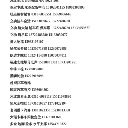
湖北全境 兄弟物流
400-9628-568
保定专线 永保配货中心
15102601155
18903306993
旺垚钢材销售
0310-6855551
15369066616
立功挂车全活
15133059677
13722488780
立功 铆大架 铺车底 做车厢
13722488780
15133059677
立功 铆吊耳
13722488780
15133059677
盛大物流
15933107107
哈尔滨专线
15230071888
15230072888
欧进木螺丝
15324114098
15075034811
福建志雄螺母仓库
15028031362
13733201951
华锋30栓
15369059888
黑狮轮胎
15227916698
超威驻车电池
晓雷汽车电控
1393004862
河北凯泰金属
0310-6988118
15511078880
恒永全扣丝
13731010757
13731022194
老四重卡汽修
13831023358
15230013358
大瑞卡客车四轮定位
15373101168
多全 地脚 拉条 水平支撑
15544713322