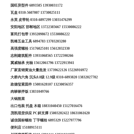
国旺异型件
6893585
13930031172
瓦盒
0310-5607007
13730025111
永英 皮带轮
0310-6897299
13031476299
安阳地区 邯郸地区
13722385667
15530086222
富民打包带
13932098672
15530086222
凯锋五金工具
6894783
13703203280
高强度螺栓
15176025101
15612032330
志刚建筑配件
13931068565
13722590266
冀威轴承 光轴
15612061796
13722913941
厂家直销黄油大量批发
13739622126
15226916972
大桥内六角 沉头8.8级 12.9级
0310-6893820
13832027702
政德玺紧固件
15081628107
13230056357
肉哆哆拌饭
13831049766
大锅熬菜
出口包装 托盘 木箱
18831040450
15127016476
茂凯现货供应 PC斜支撑
15003202422
18631061620
诚信国标螺栓 丁字螺栓
6895329
15227977796
便利店
15188915111