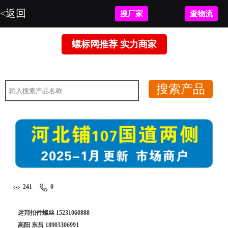
<返回
搜厂家
查物流
螺标网推荐 实力商家
暂无图片。
241
0
运邦扣件螺丝
15231060888
高阳 东吕
18903306991