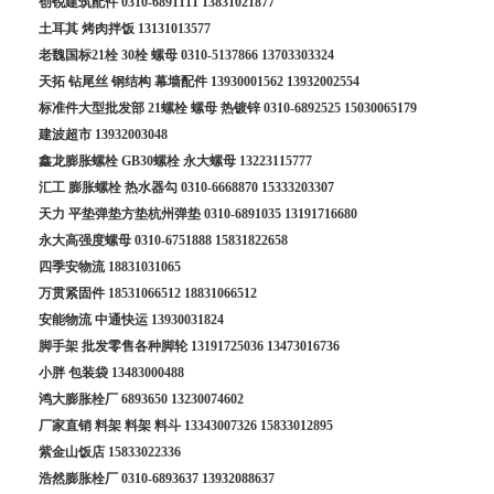
创锐建筑配件
0310-6891111
13831021877
土耳其 烤肉拌饭
13131013577
老魏国标21栓 30栓 螺母
0310-5137866
13703303324
天拓 钻尾丝 钢结构 幕墙配件
13930001562
13932002554
标准件大型批发部 21螺栓 螺母 热镀锌
0310-6892525
15030065179
建波超市
13932003048
鑫龙膨胀螺栓 GB30螺栓 永大螺母
13223115777
汇工 膨胀螺栓 热水器勾
0310-6668870
15333203307
天力 平垫弹垫方垫杭州弹垫
0310-6891035
13191716680
永大高强度螺母
0310-6751888
15831822658
四季安物流
18831031065
万贯紧固件
18531066512
18831066512
安能物流 中通快运
13930031824
脚手架 批发零售各种脚轮
13191725036
13473016736
小胖 包装袋
13483000488
鸿大膨胀栓厂
6893650
13230074602
厂家直销 料架 料架 料斗
13343007326
15833012895
紫金山饭店
15833022336
浩然膨胀栓厂
0310-6893637
13932088637