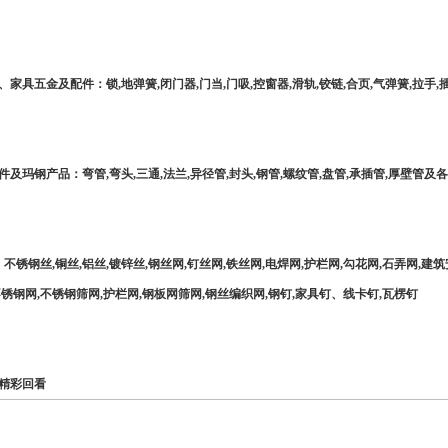
、家具五金及配件：锁,地弹簧,闭门器,门当,门吸,控窗器,滑轨,铰链,合页,气弹簧,拉手,
件及玛钢产品：弯管,弯头,三通,法兰,异径管,封头,钢管,螺纹管,盘管,承插管,厚壁管及
：不锈钢丝,铜丝,铝丝,镀锌丝,钢丝网,钉丝网,铁丝网,电焊网,护栏网,勾花网,石弄网,建筑
不锈钢网,不锈钢筛网,护栏网,钢板网筛网,钢丝编织网,钢钉,家具钉、线卡钉,瓦楞钉
精彩回看