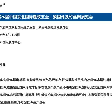
0
年第26届中国东北国际建筑五金、紧固件及钉丝网展览会
年第26届中国东北国际建筑五金、紧固件及钉丝网展览会
5年4月24-26日
阳国际展览中心
件展
栓,螺钉,螺母,螺柱,膨胀螺丝,铆接产品,牙条,丝杆,垫圈和冲压件,自攻螺钉,木螺钉,铆钉
紧固件,连接副紧固件,冷镦非标件,热墩及车削产品,不锈钢紧固件,塑料及尼龙紧固件,耐
特殊螺钉,非标紧固件,螺塞及堵头,螺纹护套,螺纹修复,精密车床五金件,创新型紧固件及发
喉箍,垫圈,挡圈,焊钉,紧固件生产设备