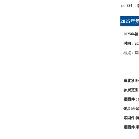
324
2025
2025
时间：202
地点：沈
东北紧固
参展范围
紧固件：螺
键,组合
紧固件,
紧固件,