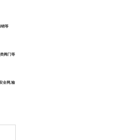
插销等
各类阀门等
安全网,输