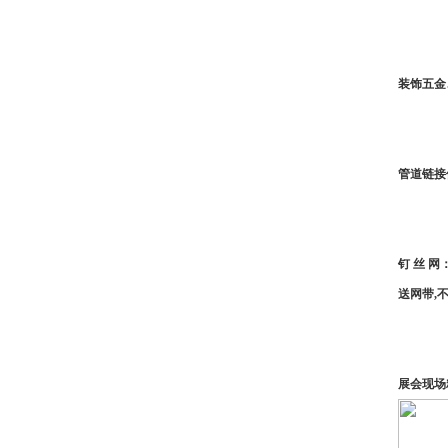
装饰五金
管道链接
钉 丝 网
送网带,
展会现场