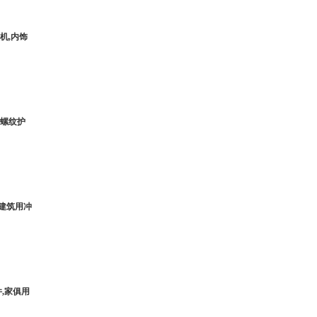
机,内饰
用螺纹护
,建筑用冲
,家俱用