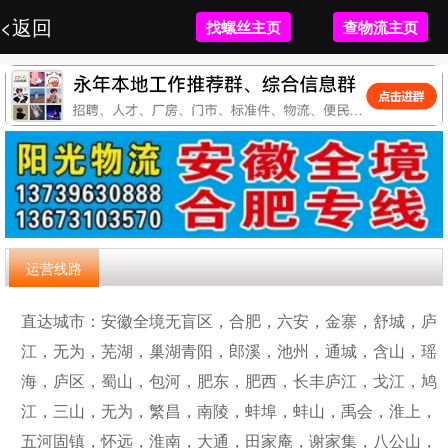
<返回
<返回
找螺丝主页
找螺丝主页
找物流主页
查物流主页
运营线路
直达城市：
安徽全境无盲区，合肥，六安，金寨，舒城，庐
江，无为，芜湖，巢湖青阳，郎溪，池州，通城，含山，瑶
海，庐区，蜀山，包河，肥东，肥西，长丰庐江，戈江，鸠
江，三山，无为，繁昌，南陵，蚌埠，蚌山，禹会，淮上，
五河固镇，怀远，淮南，大通，田家庵，谢家集，八公山，