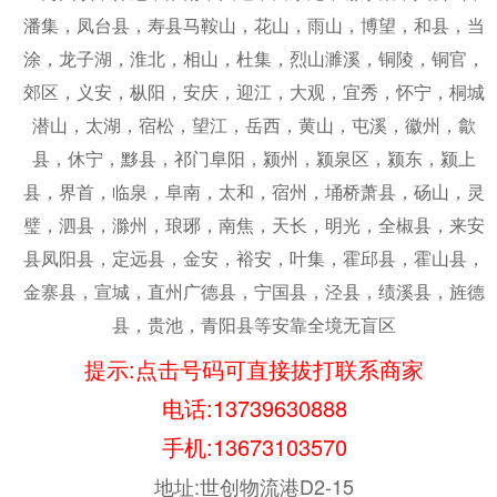
潘集，凤台县，寿县马鞍山，花山，雨山，博望，和县，当
涂，龙子湖，淮北，相山，杜集，烈山濉溪，铜陵，铜官，
郊区，义安，枞阳，安庆，迎江，大观，宜秀，怀宁，桐城
潜山，太湖，宿松，望江，岳西，黄山，屯溪，徽州，歙
县，休宁，黟县，祁门阜阳，颍州，颍泉区，颍东，颍上
县，界首，临泉，阜南，太和，宿州，埇桥萧县，砀山，灵
璧，泗县，滁州，琅琊，南焦，天长，明光，全椒县，来安
县凤阳县，定远县，金安，裕安，叶集，霍邱县，霍山县，
金寨县，宣城，直州广德县，宁国县，泾县，绩溪县，旌德
县，贵池，青阳县等安靠全境无盲区
提示:点击号码可直接拔打联系商家
电话:
13739630888
手机:
13673103570
地址:世创物流港D2-15