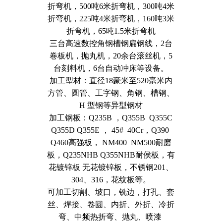
折弯机，500吨6米折弯机，300吨4米
折弯机，225吨4米折弯机，160吨3米
折弯机，65吨1.5米折弯机
三台高速数控角钢槽钢扁钢线，2台
卷板机，抛丸机，20余台滚丝机，5
台刻料机，6台自动冲床等设备。
加工型材：直径18豪米至520毫米内
方管、圆管、工字钢、角钢、槽钢、
H 型钢等异型钢材
加工钢板：Q235B ，Q355B Q355C
Q355D Q355E ， 45# 40Cr，Q390
Q460高强板， NM400 NM500耐磨
板，Q235NHB Q355NHB耐侯板，有
花镀锌板 无花镀锌板，不锈钢201、
304、316，花纹板等。
可加工切割、坡口，铣边，打孔、套
丝、焊接、卷圆、内折、外折、冷折
弯、中频热折弯、抛丸、喷漆