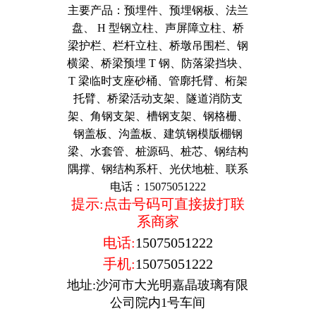
主要产品：预埋件、预埋钢板、法兰
盘、 H 型钢立柱、声屏障立柱、桥
梁护栏、栏杆立柱、桥墩吊围栏、钢
横梁、桥梁预埋 T 钢、防落梁挡块、
T 梁临时支座砂桶、管廓托臂、桁架
托臂、桥梁活动支架、隧道消防支
架、角钢支架、槽钢支架、钢格栅、
钢盖板、沟盖板、建筑钢模版棚钢
梁、水套管、桩源码、桩芯、钢结构
隅撑、钢结构系杆、光伏地桩、联系
电话：15075051222
提示:点击号码可直接拔打联
系商家
电话:
15075051222
手机:
15075051222
地址:沙河市大光明嘉晶玻璃有限
公司院内1号车间