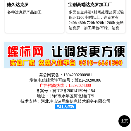
德久达克罗
宝创高端达克罗加工厂
各种达克罗产品加工
多元合金共渗+封闭处理盐雾试验
保证1200小时以上，达克罗有
240h 480h 720h 920h 1200h 无铬
达克罗、加工黑色/军绿、达克
罗、特氟龙、拉丝派特、久美特
冀公网安备：13042902000981
增值电信经营许可编号：冀B2-20200386
广告招商热线：
13292024300
备案号：
冀ICP备20014159号-154
地址：邯郸市永年区河北铺门市
技术支持：河北冲击波网络信息技术服务有限公司
主页