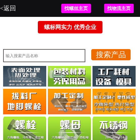
<返回
找螺丝主页
找物流主页
螺标网实力 优秀企业
暂无图片。