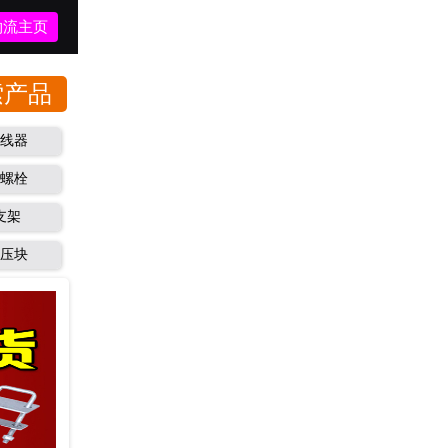
物流主页
接线器
槽螺栓
支架
铝压块