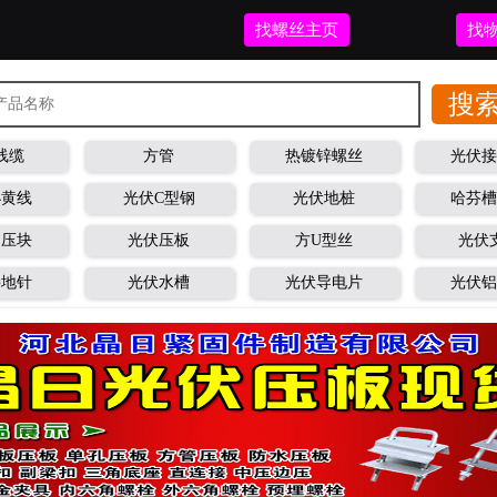
找螺丝主页
找
线缆
方管
热镀锌螺丝
光伏
小黄线
光伏C型钢
光伏地桩
哈芬
铝压块
光伏压板
方U型丝
光伏
接地针
光伏水槽
光伏导电片
光伏