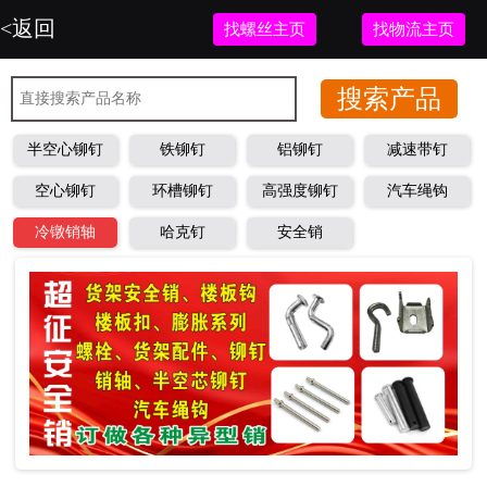
<返回
找螺丝主页
找物流主页
半空心铆钉
铁铆钉
铝铆钉
减速带钉
空心铆钉
环槽铆钉
高强度铆钉
汽车绳钩
冷镦销轴
哈克钉
安全销