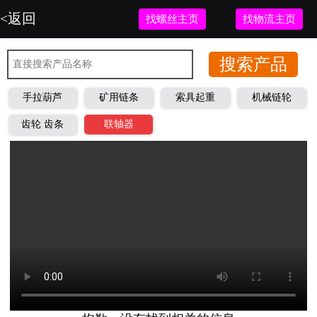
<返回
找螺丝主页
找物流主页
手拉葫芦
矿用链条
索具起重
机械链轮
齿轮 齿条
联轴器