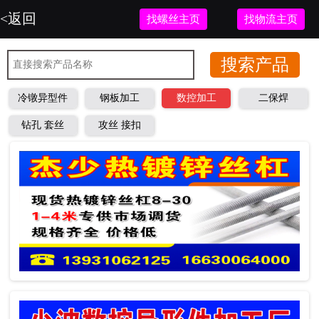
<返回
找螺丝主页
找物流主页
冷镦异型件
钢板加工
数控加工
二保焊
钻孔 套丝
攻丝 接扣